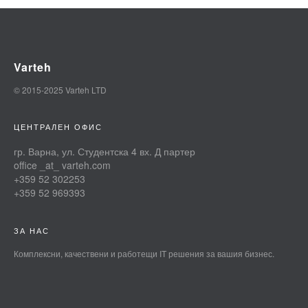
Varteh
© 2015-2025 Varteh LTD
ЦЕНТРАЛЕН ОФИС
гр. Варна, ул. Студентска 4 вх. Д партер
office _at_ varteh.com
+359 52 302253
+359 52 969393
ЗА НАС
Комплексни, качествени и работещи IT решения за вашия бизнес.